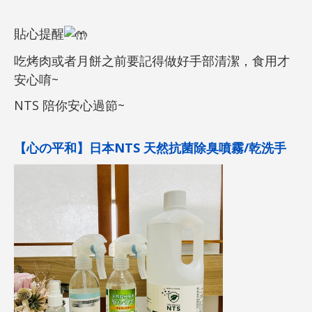
貼心提醒
吃烤肉或者月餅之前要記得做好手部清潔，食用才
安心唷~
NTS
陪你安心過節~
【心の平和】日本NTS 天然抗菌除臭噴霧/乾洗手